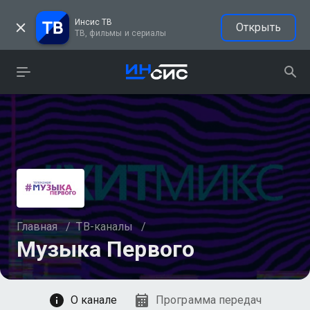
Инсис ТВ
Открыть
ТВ, фильмы и сериалы
Главная
/
ТВ-каналы
/
Музыка Первого
Смотреть
О канале
Программа передач