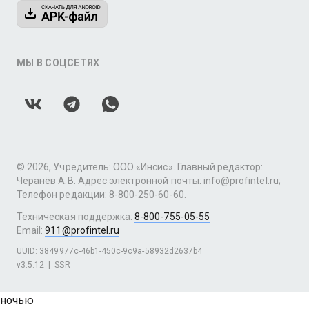
МЫ В СОЦСЕТЯХ
© 2026, Учредитель: ООО «Инсис». Главный редактор:
Черанёв А.В. Адрес электронной почты: info@profintel.ru;
Телефон редакции: 8-800-250-60-60.
Техническая поддержка:
8-800-755-05-55
Email:
911@profintel.ru
UUID: 3849977c-46b1-450c-9c9a-58932d2637b4
v3.5.12
|
SSR
ночью