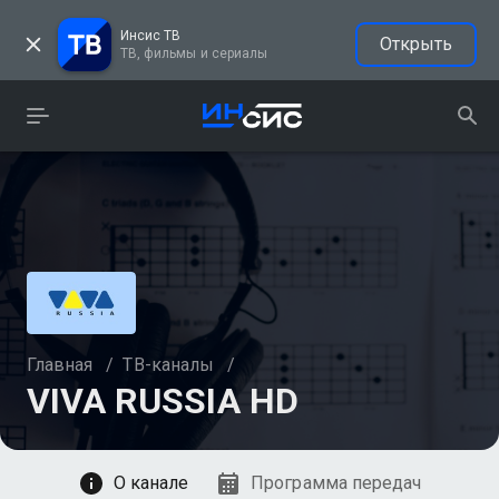
Инсис ТВ
Открыть
ТВ, фильмы и сериалы
Главная
/
ТВ-каналы
/
VIVA RUSSIA HD
Смотреть
О канале
Программа передач