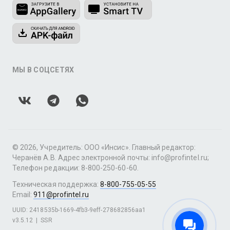
МЫ В СОЦСЕТЯХ
© 2026, Учредитель: ООО «Инсис». Главный редактор:
Черанёв А.В. Адрес электронной почты: info@profintel.ru;
Телефон редакции: 8-800-250-60-60.
Техническая поддержка:
8-800-755-05-55
Email:
911@profintel.ru
UUID: 2418535b-1669-4fb3-9eff-278682856aa1
v3.5.12
|
SSR