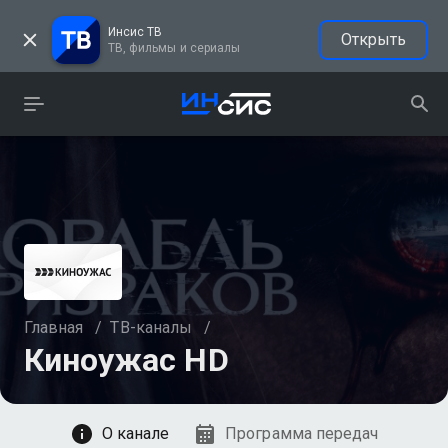
Инсис ТВ
Открыть
ТВ, фильмы и сериалы
Главная
/
ТВ-каналы
/
Киноужас HD
Смотреть
О канале
Программа передач