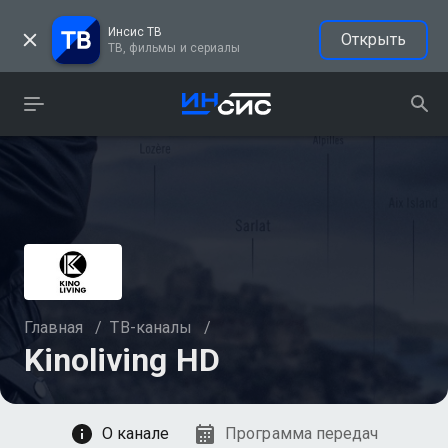
Инсис ТВ
Открыть
ТВ, фильмы и сериалы
Главная
/
ТВ-каналы
/
Kinoliving HD
Смотреть
О канале
Программа передач