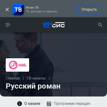
Инсис ТВ
Открыть
ТВ, фильмы и сериалы
Главная
/
ТВ-каналы
/
Русский роман
Смотреть
О канале
Программа передач