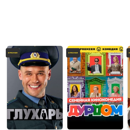
8.0
6.7
6.4
6.5