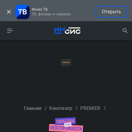
Инсис ТВ
Открыть
ТВ, фильмы и сериалы
Главная
/
Кинотеатр
/
PREMIER
/