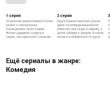
1 серия
2 серия
Отчаянная домохозяйка Ксения
Над Ксенией нависает угроза:
П
узнает о сексуальных
даже за непредумышленное
о
похождениях своего мужа.
убийство она сядет в тюрьму, а
с
Желая удержать супруга в
детей заберут в детдом. Ксения
и
семье, она прилагает слишком
пытается избавиться от трупа,
а
много усилий во время
пока пронырливый следователь
р
страстной ночи и случайно
Капронов разыскивает ее мужа.
и
убивает его.
м
п
Ещё сериалы в жанре:
Комедия