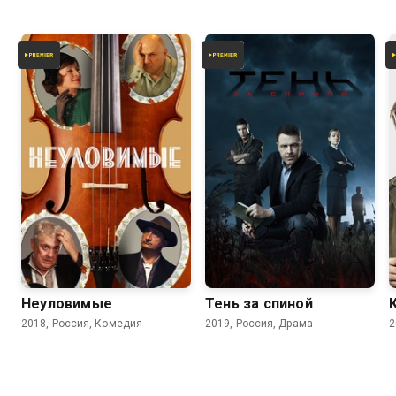
7.4
7.8
Неуловимые
Тень за спиной
2018, Россия, Комедия
2019, Россия, Драма
2