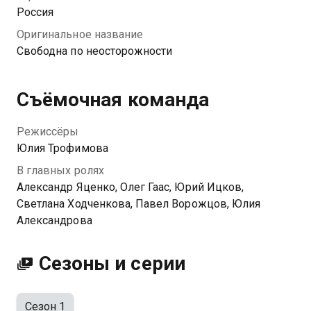
он пытается выяснить, куда же пропал ее супруг.
Россия
Оригинальное название
Посмотреть онлайн 1 сезон сериала Свободна по
Свободна по неосторожности
неосторожности вы можете совершенно бесплатно
в хорошем HD качестве на Инсис ТВ
Съёмочная команда
Режиссёры
Юлия Трофимова
В главных ролях
Александр Яценко, Олег Гаас, Юрий Ицков,
Светлана Ходченкова, Павел Ворожцов, Юлия
Александрова
Сезоны и серии
Сезон 1