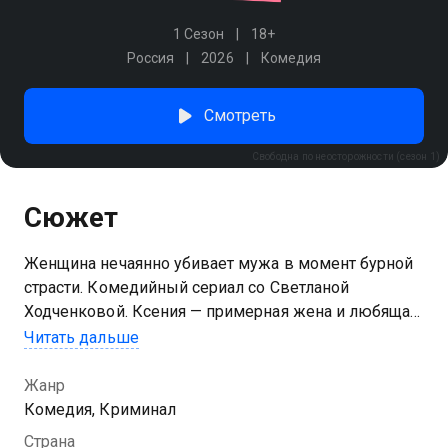
1 Сезон
18+
Россия
2026
Комедия
Смотреть
Свободна по неосторожности (сезон 1)
Сюжет
Женщина нечаянно убивает мужа в момент бурной
страсти. Комедийный сериал со Светланой
Ходченковой. Ксения — примерная жена и любящая
мать. В один из дней она узнает об измене мужа, а
Читать дальше
спустя время случайно убивает его во время
интимной близости. Чтобы не попасть в тюрьму и
Жанр
не оставить детей сиротами, Ксения прячет тело и
Комедия, Криминал
начинает новую жизнь со следователем. И именно
Страна