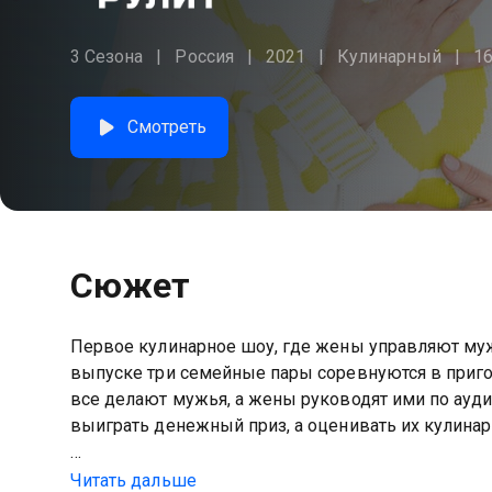
3 Сезона
Россия
2021
Кулинарный
1
Смотреть
Сюжет
Первое кулинарное шоу, где жены управляют муж
выпуске три семейные пары соревнуются в приго
все делают мужья, а жены руководят ими по ауди
выиграть денежный приз, а оценивать их кулин
Посмотреть онлайн 2 сезон сериала Моя жена ру
Читать дальше