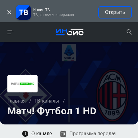
Инсис ТВ
Открыть
ТВ, фильмы и сериалы
Главная
/
ТВ-каналы
/
Матч! Футбол 1 HD
Смотреть
О канале
Программа передач