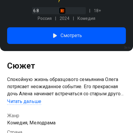
6.8
18+
Россия
2024
Комедия
Смотреть
Зять
Сюжет
Спокойную жизнь образцового семьянина Олега
потрясает неожиданное событие. Его прекрасная
дочь Алена начинает встречаться со старым другом
и сверстником отца Антоном. Олег выступает
Читать дальше
против новых отношений любимой дочки, ведь в
их с Антоном бурной молодости было немало ярких
Жанр
моментов. И некоторые события прошлого
Комедия, Мелодрама
образцовый отец семейства предпочитает оставить
Страна