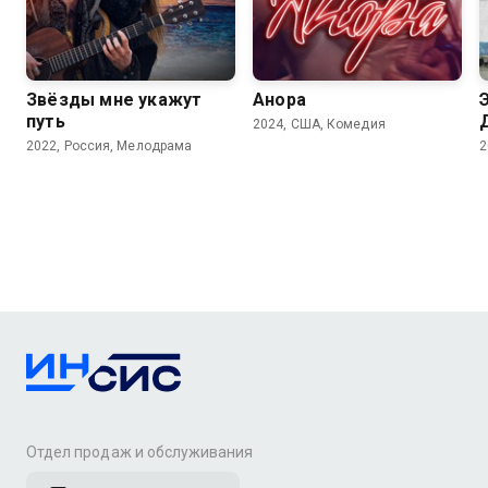
7.3
5.9
Звёзды мне укажут
Анора
путь
2024, США, Комедия
2022, Россия, Мелодрама
2
Отдел продаж и обслуживания