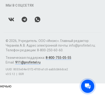
МЫ В СОЦСЕТЯХ
© 2026, Учредитель: ООО «Инсис». Главный редактор:
Черанёв А.В. Адрес электронной почты: info@profintel.ru;
Телефон редакции: 8-800-250-60-60.
Техническая поддержка:
8-800-755-05-55
Email:
911@profintel.ru
UUID: 8033e04e-51f2-4700-a1c0-aab3cb66dce2
v3.5.12
|
SSR
ночью