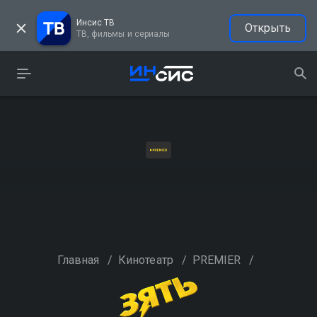
Инсис ТВ
Открыть
ТВ, фильмы и сериалы
Главная
/
Кинотеатр
/
PREMIER
/