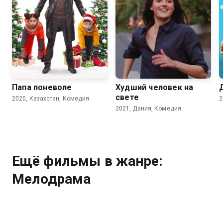
5.7
7.0
7.7
Папа поневоле
Худший человек на
свете
2020, Казахстан, Комедия
2
2021, Дания, Комедия
Ещё фильмы в жанре:
Мелодрама