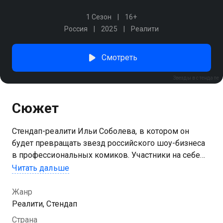
1 Сезон
16+
Россия
2025
Реалити
Смотреть
Звезды в стендапе
Сюжет
Стендап-реалити Ильи Соболева, в котором он
будет превращать звезд российского шоу-бизнеса
в профессиональных комиков. Участники на себе
ощутят все препятствия и трудности, с которыми
Читать дальше
сталкиваются юмористы при подготовке к
выступлению. А в финале выпуска каждый выйдет
Жанр
со своим собственным номером и покажет, чему
Реалити, Стендап
научился за это время.
Страна