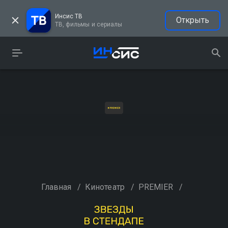
Инсис ТВ
Открыть
ТВ, фильмы и сериалы
Главная
/
Кинотеатр
/
PREMIER
/