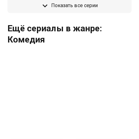
трое москвичей, не без помощи
Показать все серии
Никиты, оказываются на
альтернативной службе – в
деревне «Жуки».
Ещё сериалы в жанре:
Комедия