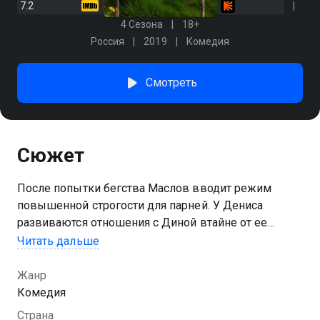
7.2
7.8
4 Сезона
18+
Россия
2019
Комедия
Смотреть
Сюжет
После попытки бегства Маслов вводит режим
повышенной строгости для парней. У Дениса
развиваются отношения с Диной втайне от ее
родителей, Артемий смирился с тем, что уже никогда
Читать дальше
не вернется в Москву, а Никита пребывает в
глубокой депрессии. И только благодаря инвестору
Жанр
в их жизни снова появляется смысл.
Комедия
Страна