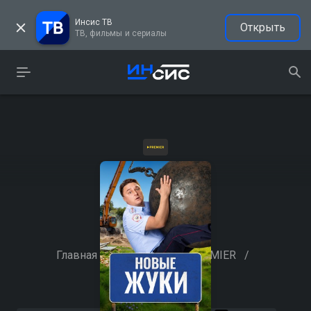
Инсис ТВ
Открыть
ТВ, фильмы и сериалы
Главная
/
Кинотеатр
/
PREMIER
/
ЖУКИ