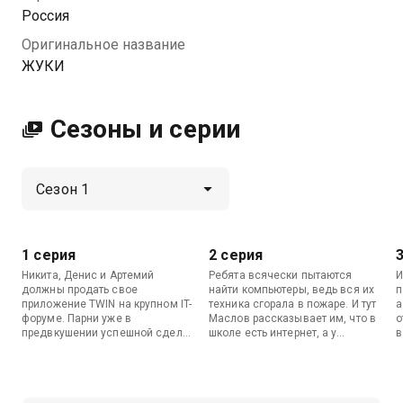
Россия
Оригинальное название
ЖУКИ
Сезоны и серии
1 серия
2 серия
Никита, Денис и Артемий
Ребята всячески пытаются
И
должны продать свое
найти компьютеры, ведь вся их
п
приложение TWIN на крупном IT-
техника сгорала в пожаре. И тут
а
форуме. Парни уже в
Маслов рассказывает им, что в
о
предвкушении успешной сделки
школе есть интернет, а у
в
и ста тысяч долларов, но на
сумасшедшего художника
а
презентацию продукта
имеется ноутбук…
с
заявляются люди из
военкомата… и забирают их! Так