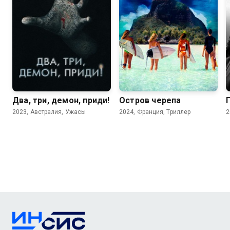
Два, три, демон, приди!
Остров черепа
2023, Австралия, Ужасы
2024, Франция, Триллер
2