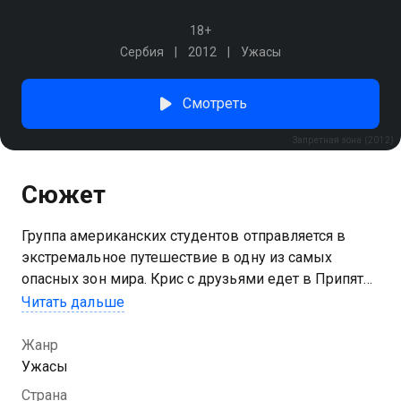
18+
Сербия
2012
Ужасы
Смотреть
Запретная зона (2012)
Сюжет
Группа американских студентов отправляется в
экстремальное путешествие в одну из самых
опасных зон мира. Крис с друзьями едет в Припять
за незабываемыми впечатлениями. На месте они
Читать дальше
нанимают гида Юрия, который обещает безопасно
провести их по закрытым территориям. Спустя
Жанр
время они начинают находить странные следы и
Ужасы
слышать пугающие звуки, что отчетливо намекает:
Страна