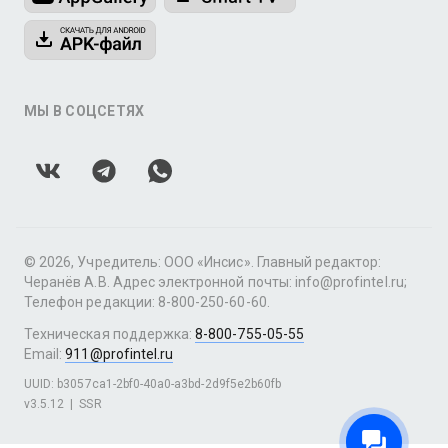
МЫ В СОЦСЕТЯХ
© 2026, Учредитель: ООО «Инсис». Главный редактор:
Черанёв А.В. Адрес электронной почты: info@profintel.ru;
Телефон редакции: 8-800-250-60-60.
Техническая поддержка:
8-800-755-05-55
Email:
911@profintel.ru
UUID: b3057ca1-2bf0-40a0-a3bd-2d9f5e2b60fb
v3.5.12
|
SSR