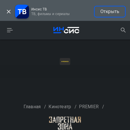
Инсис ТВ
Открыть
ТВ, фильмы и сериалы
Главная
/
Кинотеатр
/
PREMIER
/