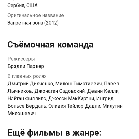
ребята тут не одни. Ситуация становится хуже, когда
Сербия, США
Юрий неожиданно пропадает, и тогда Крис и его
Оригинальное название
друзья остаются совершенно одни в месте, где
Запретная зона (2012)
давно уже нет жизни.
Съёмочная команда
Режиссёры
Брэдли Паркер
В главных ролях
Дмитрий Дьяченко, Милош Тимотиевич, Павел
Лычников, Джонатан Садовский, Девин Келли,
Нэйтан Филлипс, Джесси МакКартни, Ингрид
Больсе Бердаль, Оливия Тейлор Дадли, Милутин
Милошевич
Ещё фильмы в жанре: