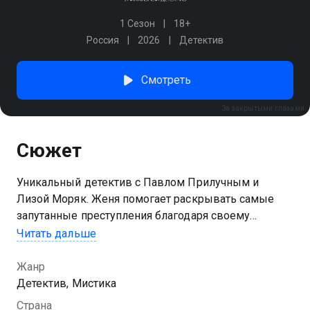
1 Сезон
18+
Россия
2026
Детектив
Смотреть
За закрытыми глазами
Сюжет
Уникальный детектив с Павлом Прилучным и
Лизой Моряк. Женя помогает раскрывать самые
запутанные преступления благодаря своему
удивительному дару: ей снятся провидческие сны в
Читать дальше
местах, где кто-то умер. Привлекший ее к работе в
полиции капитан Макаров полагает, что это великий
Жанр
дар. Однако сама девушка считает свою
Детектив, Мистика
способность проклятием. Жене предстоит
Страна