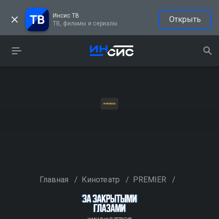
Инсис ТВ
Открыть
ТВ, фильмы и сериалы
Главная
/
Кинотеатр
/
PREMIER
/