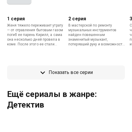
1 серия
2 серия
Женя тяжело переживает утрату
В мастерской по ремонту
С
— от отравления бытовым газом
музыкальных инструментов
ч
погиб ее парень Кирилл, а сама
найден повешенным
ч
она несколько дней провела в
знаменитый музыкант,
п
коме. После этого ее стали
потерявший руку и возможность
и
мучить кошмары — в своих снах
играть. Макаров снова
у
она видит умерших людей.
привлекает Женю к
ф
Следователь Макаров, узнав об
расследованию, но увиденное
п
этом даре, просит о помощи. В
ею во сне лишь больше
е
собственной квартире найден
запутывает следствие.
у
Показать все серии
мертвым бизнесмен, а под
н
подозрение попадают жена,
с
партнер и служащий убитого.
и
Ещё сериалы в жанре:
Детектив