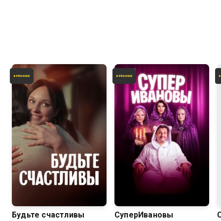
7.4
8.1
6.7
Будьте счастливы
СуперИвановы