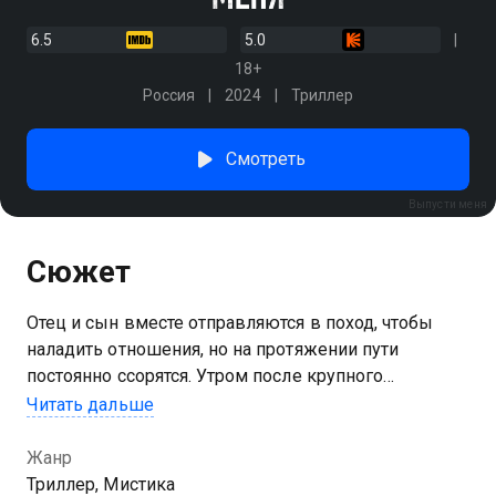
6.5
5.0
18+
Россия
2024
Триллер
Смотреть
Выпусти меня
Сюжет
Отец и сын вместе отправляются в поход, чтобы
наладить отношения, но на протяжении пути
постоянно ссорятся. Утром после крупного
конфликта подросток бесследно исчезает.
Читать дальше
Обеспокоенный отец начинает его искать и
сталкивается с лесным отшельником –
Жанр
смотрителем этих мест. Тот предостерегает
Триллер, Мистика