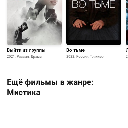
5.6
6.7
Выйти из группы
Во тьме
2021, Россия, Драма
2022, Россия, Триллер
2
Ещё фильмы в жанре:
Мистика