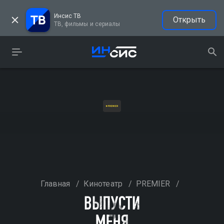
Инсис ТВ
Открыть
ТВ, фильмы и сериалы
Главная
/
Кинотеатр
/
PREMIER
/