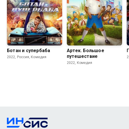
4.9
7.6
Ботан и супербаба
Артек. Большое
путешествие
2022, Россия, Комедия
2
2022, Комедия