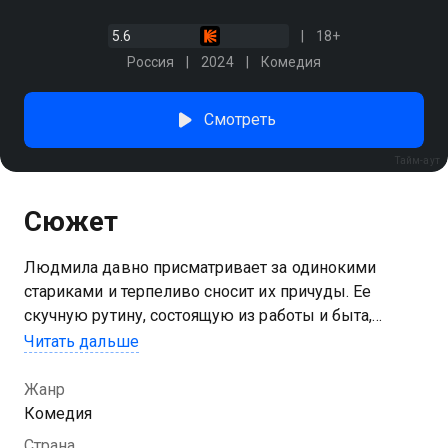
5.6
18+
Россия
2024
Комедия
Смотреть
Тайм-аут
Сюжет
Людмила давно присматривает за одинокими
стариками и терпеливо сносит их причуды. Ее
скучную рутину, состоящую из работы и быта,
скрашивают выступления шансонье Геннадия
Читать дальше
Круглова. Люда верит, что между ними есть связь,
и каждый вечер переписывается с возлюбленным
Жанр
в «Одноклассниках». Каждый день она зачитывает
Комедия
чудесные аффирмации, но вдруг проблемы
Страна