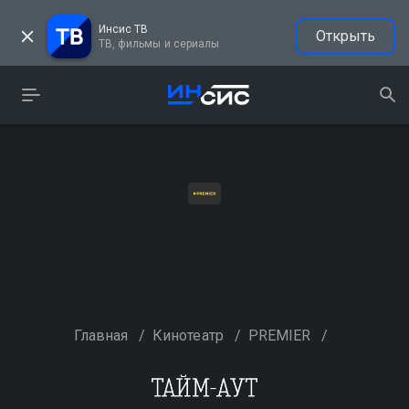
Инсис ТВ
Открыть
ТВ, фильмы и сериалы
Главная
/
Кинотеатр
/
PREMIER
/