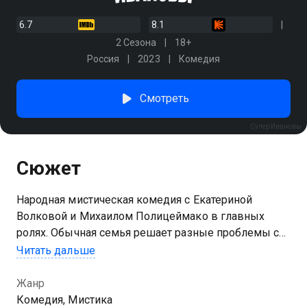
6.7
8.1
2 Сезона
18+
Россия
2023
Комедия
Смотреть
СуперИвановы
Сюжет
Народная мистическая комедия с Екатериной
Волковой и Михаилом Полицеймако в главных
ролях. Обычная семья решает разные проблемы с
помощью магии. Женщины рода Ивановых
Читать дальше
обладают удивительным даром — каждая своим.
Дарина видит людей насквозь, ее мать Тамара
Жанр
Петровна умеет варить зелья, а дар дочери-
Комедия, Мистика