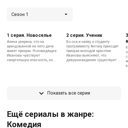
1 серия. Новоселье
2 серия. Ученик
Алина уверена, что на
Во сне и наяву к студенту-
арендованной на лето даче
программисту Антону приходит
К
живет призрак. Ясновидящие
призрак молодой красотки.
о
Ивановы чувствуют
Ивановы выясняют, что
с
смертельную опасность, но
девушка-видение существует в
ж
исходит она вовсе не от
реальности и очень опасна.
в
призрака, а от самого близкого
Ясновидящим предстоит
п
Алине человека. Тем временем
раскрыть тайну прошлого семьи
П
в доме самих Ивановых
Антона и спасти парня.
с
намечается разлад: Валера
Выясняется, что спасать нужно
п
выиграл путевку, но
еще и Валеру: он взялся за
К
родственники никак не могут
репетиторство и теперь целыми
Показать все серии
п
договориться, куда поехать.
днями пропадает в доме
о
ученика и его коварной мамы.
Ещё сериалы в жанре:
Комедия