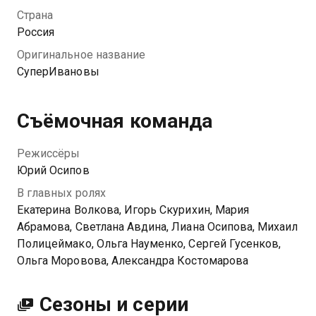
подростка Кати им только предстоит узнать. Только
Страна
супруг Дарины, школьный учитель физики Валера,
Россия
остается верен научным принципам. Сарафанным
Оригинальное название
радио слухи о волшебном семействе разносится по
СуперИвановы
округе, и Ивановы начинают помогать всем
желающим в решении их житейских проблем. Но
помогут ли их суперспособности разобраться с
Съёмочная команда
собственными семейными неурядицами?
Режиссёры
Юрий Осипов
В главных ролях
Екатерина Волкова, Игорь Скурихин, Мария
Абрамова, Светлана Авдина, Лиана Осипова, Михаил
Полицеймако, Ольга Науменко, Сергей Гусенков,
Ольга Моровова, Александра Костомарова
Сезоны и серии