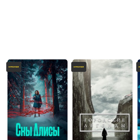
6.2
6.2
4.7