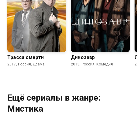
7.3
6.0
6.2
Трасса смерти
Динозавр
2017, Россия, Драма
2018, Россия, Комедия
2
Ещё сериалы в жанре:
Мистика