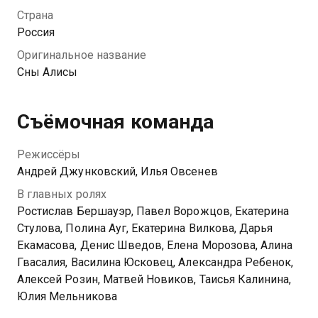
прокляты, и отсюда еще никто не уезжал. А еще
Страна
Алису постоянно тревожат сны. Она видит в них
Россия
будущее и готова на все, лишь бы эти смерти не
Оригинальное название
стали реальностью. Сможет ли она сбежать или
Сны Алисы
решит встретиться с самым страшным кошмаром?
Съёмочная команда
Режиссёры
Андрей Джунковский, Илья Овсенев
В главных ролях
Ростислав Бершауэр, Павел Ворожцов, Екатерина
Стулова, Полина Ауг, Екатерина Вилкова, Дарья
Екамасова, Денис Шведов, Елена Морозова, Алина
Гвасалия, Василина Юсковец, Александра Ребенок,
Алексей Розин, Матвей Новиков, Таисья Калинина,
Юлия Мельникова