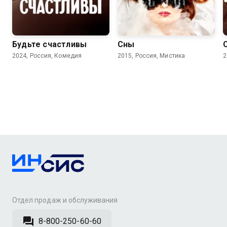
7.4
5.0
Будьте счастливы
Сны
2024, Россия, Комедия
2015, Россия, Мистика
2
Отдел продаж и обслуживания
8-800-250-60-60