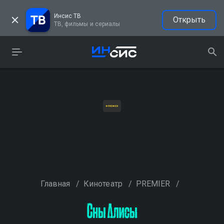
Инсис ТВ
Открыть
ТВ, фильмы и сериалы
Главная
/
Кинотеатр
/
PREMIER
/