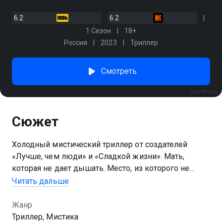
6.2
6.2
1 Сезон
18+
Россия
2023
Триллер
Смотреть
Сны Алисы
Сюжет
Холодный мистический триллер от создателей
«Лучше, чем люди» и «Сладкой жизни». Мать,
которая не дает дышать. Место, из которого не
выбраться. Реальность, неотличимая от кошмара. В
Читать дальше
затерянном северном городке живет девочка по
имени Алиса. У Алисы есть мечта — сбежать, разом
Жанр
решив все свои проблемы. Но в этом городе все
Триллер, Мистика