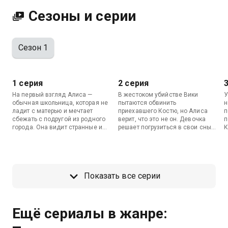
Сезоны и серии
Сезон 1
1 серия
2 серия
На первый взгляд Алиса —
В жестоком убийстве Вики
У
обычная школьница, которая не
пытаются обвинить
н
ладит с матерью и мечтает
приехавшего Костю, но Алиса
п
сбежать с подругой из родного
верит, что это не он. Девочка
п
города. Она видит странные и
решает погрузиться в свои сны
К
пугающие сны, чье значение
и научиться их понимать, чтобы
б
пока не может разгадать. На
выяснить, что произошло на
н
нее рушится град насмешек
самом деле.
с
сверстников, и она постоянно
о
сталкивается с непониманием
А
Показать все серии
окружающих. В это время в
п
город возвращается Костя,
и
чтобы найти своих пропавших
детей.
Ещё сериалы в жанре: