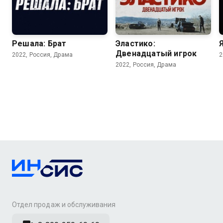
5.9
Решала: Брат
Эластико:
Двенадцатый игрок
2022, Россия, Драма
2
2022, Россия, Драма
Отдел продаж и обслуживания