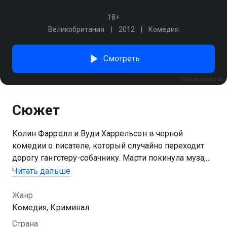
18+
Великобритания
2012
Комедия
Смотреть
Семь психопатов
Сюжет
Колин Фаррелл и Вуди Харрельсон в черной
комедии о писателе, который случайно переходит
дорогу гангстеру-собачнику. Марти покинула муза,
из-за чего он не может закончить
Читать дальше
многострадальный сценарий под названием «Семь
психопатов». Его лучший друг Билли предлагает
Жанр
поучаствовать в похищении случайной собаки,
Комедия, Криминал
чтобы вдохновиться, а заодно и подзаработать.
Страна