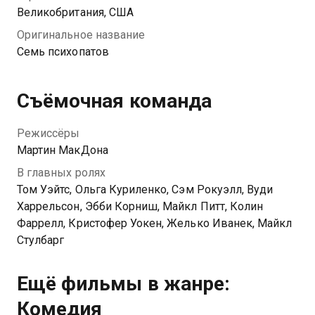
Марти принимает предложение, вот только Билли
Великобритания, США
забыл упомянуть, что собачка принадлежит Чарли –
Оригинальное название
беспощадному гангстеру, который готов убить за
Семь психопатов
любимого питомца.
Съёмочная команда
Режиссёры
Мартин МакДона
В главных ролях
Том Уэйтс, Ольга Куриленко, Сэм Рокуэлл, Вуди
Харрельсон, Эбби Корниш, Майкл Питт, Колин
Фаррелл, Кристофер Уокен, Желько Иванек, Майкл
Стулбарг
Ещё фильмы в жанре:
Комедия