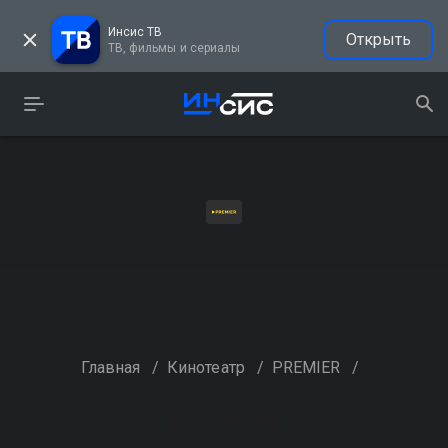
Инсис ТВ
Открыть
ТВ, фильмы и сериалы
Главная
/
Кинотеатр
/
PREMIER
/