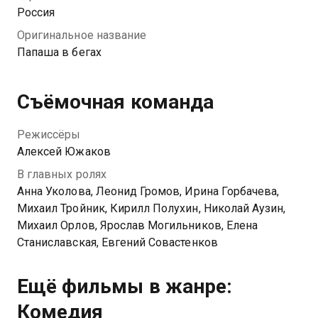
несовершеннолетнего. Теперь Толя объявлен в
Россия
розыск и вынужден прокладывать путь до места
Оригинальное название
назначения через тайгу вместе с новым
Папаша в бегах
подопечным.
Съёмочная команда
Режиссёры
Алексей Южаков
В главных ролях
Анна Уколова, Леонид Громов, Ирина Горбачева,
Михаил Тройник, Кирилл Полухин, Николай Аузин,
Михаил Орлов, Ярослав Могильников, Елена
Станиславская, Евгений Совастенков
Ещё фильмы в жанре:
Комедия