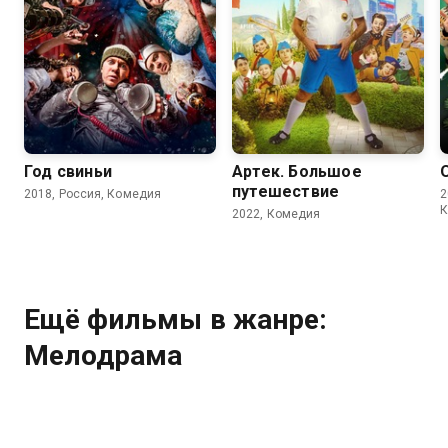
5.8
5.9
7.6
Год свиньи
Артек. Большое
путешествие
2018, Россия, Комедия
2
К
2022, Комедия
Ещё фильмы в жанре:
Мелодрама