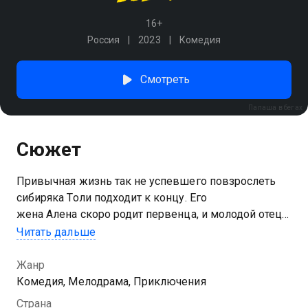
16+
Россия
2023
Комедия
Смотреть
Папаша в бегах
Сюжет
Привычная жизнь так не успевшего повзрослеть
сибиряка Толи подходит к концу. Его
жена Алена скоро родит первенца, и молодой отец
оказывается неготовым к такой ответственности. В
Читать дальше
приступе паники Толя решает сбежать на вахту в
Когалым, но, кажется, сама судьба против. В поезде
Жанр
герой встречает подростка-беспризорника
Комедия, Мелодрама, Приключения
Колю и случайно становится похитителем
Страна