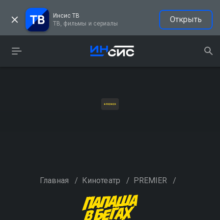
Инсис ТВ
Открыть
ТВ, фильмы и сериалы
Главная
/
Кинотеатр
/
PREMIER
/