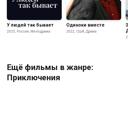
7.1
5.6
5.4
У людей так бывает
Одиноки вместе
2023, Россия, Мелодрама
2022, США, Драма
2
Ещё фильмы в жанре:
Приключения