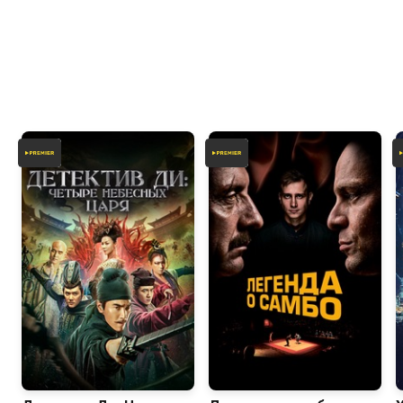
7.0
6.2
6.9