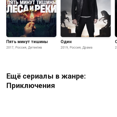
7.6
7.7
Пять минут тишины
Один
2017, Россия, Детектив
2019, Россия, Драма
2
Ещё сериалы в жанре:
Приключения