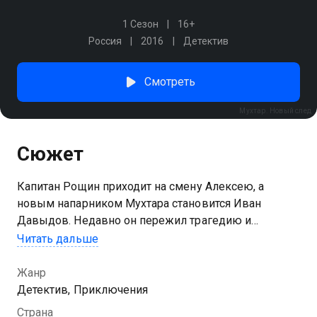
1 Сезон
16+
Россия
2016
Детектив
Смотреть
Мухтар. Новый след
Сюжет
Капитан Рощин приходит на смену Алексею, а
новым напарником Мухтара становится Иван
Давыдов. Недавно он пережил трагедию и
перешел из убойного отдела в ОМВД. Иван никогда
Читать дальше
не работал со служебными собаками, ему
предстоит найти подход и добиться уважения
Жанр
Мухтара. Ведь служба не ждет, и перед
Детектив, Приключения
оперативниками стоят серьезные задачи:
Страна