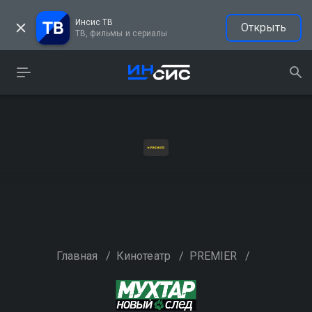
Инсис ТВ
Открыть
ТВ, фильмы и сериалы
Главная
/
Кинотеатр
/
PREMIER
/