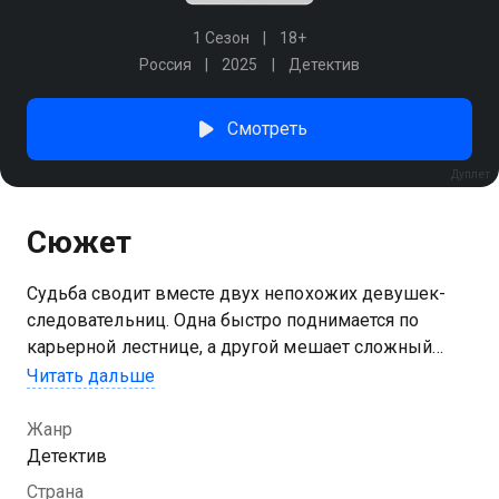
1 Сезон
18+
Россия
2025
Детектив
Смотреть
Дуплет
Сюжет
Судьба сводит вместе двух непохожих девушек-
следовательниц. Одна быстро поднимается по
карьерной лестнице, а другой мешает сложный
характер. Перебравшись из Москвы в Петербург,
Читать дальше
Марианна сталкивается не просто с полной тезкой, а
со сводной сестрой по отцовской линии, которую
Жанр
раньше не знала. Теперь Аня и Маша вынуждены
Детектив
вместе расследовать дела, несмотря на
Страна