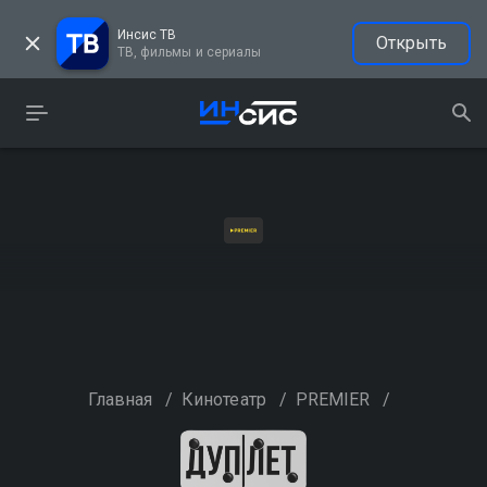
Инсис ТВ
Открыть
ТВ, фильмы и сериалы
Главная
/
Кинотеатр
/
PREMIER
/