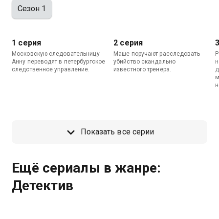
Сезон 1
1 серия
2 серия
Московскую следовательницу
Маше поручают расследовать
Р
Анну переводят в петербургское
убийство скандально
н
следственное управление.
известного тренера.
д
м
н
Показать все серии
Ещё сериалы в жанре:
Детектив