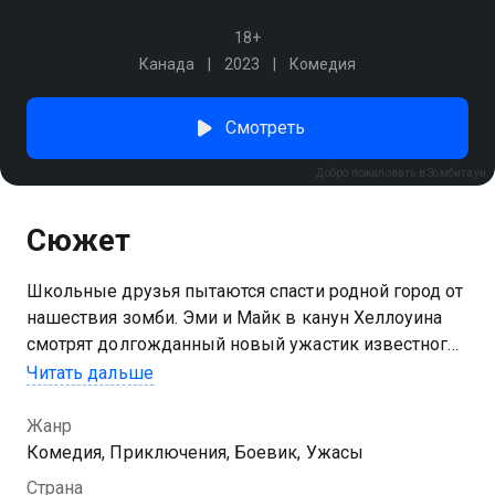
18+
Канада
2023
Комедия
Смотреть
Добро пожаловать в Зомбитаун
Сюжет
Школьные друзья пытаются спасти родной город от
нашествия зомби. Эми и Майк в канун Хеллоуина
смотрят долгожданный новый ужастик известного
режиссера. Едва запускается проектор, как
Читать дальше
случается настоящая катастрофа: люди вокруг
превращаются в зомби! Ребята понимают, что все
Жанр
это связано с лентой и проклятием, которое они
Комедия, Приключения, Боевик, Ужасы
запустили во время просмотра. Теперь парочке
Страна