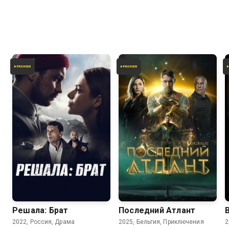
5.9
Решала: Брат
Последний Атлант
2022, Россия, Драма
2025, Бельгия, Приключения
2