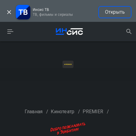
Инсис ТВ
Открыть
ТВ, фильмы и сериалы
Главная
/
Кинотеатр
/
PREMIER
/