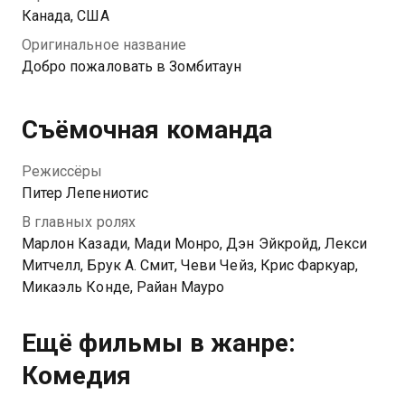
нужно как можно быстрее найти режиссера, чтобы
Канада, США
узнать, как спасти себя и близких от нашествия
Оригинальное название
кровожадных зомби.
Добро пожаловать в Зомбитаун
Съёмочная команда
Режиссёры
Питер Лепениотис
В главных ролях
Марлон Казади, Мади Монро, Дэн Эйкройд, Лекси
Митчелл, Брук А. Смит, Чеви Чейз, Крис Фаркуар,
Микаэль Конде, Райан Мауро
Ещё фильмы в жанре:
Комедия