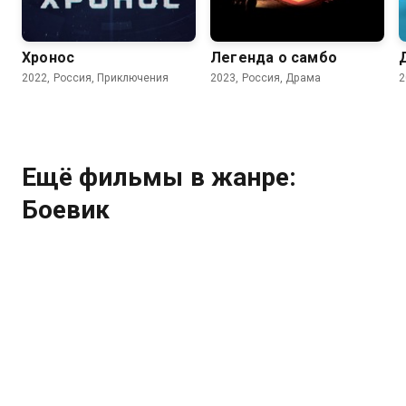
7.0
6.9
Хронос
Легенда о самбо
2022, Россия, Приключения
2023, Россия, Драма
2
Ещё фильмы в жанре:
Боевик