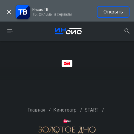
Инсис ТВ
Открыть
ТВ, фильмы и сериалы
Главная
/
Кинотеатр
/
START
/