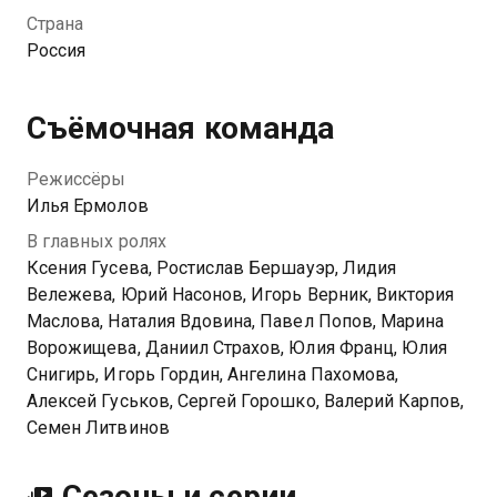
рынки меняются, союзы рушатся, тайны выходят на
Страна
свет, а контроль над миллиардным бизнесом грозит
Россия
перейти к чужаку — Градовым придется
объединиться, пока еще не поздно.
Съёмочная команда
Режиссёры
Илья Ермолов
В главных ролях
Ксения Гусева, Ростислав Бершауэр, Лидия
Вележева, Юрий Насонов, Игорь Верник, Виктория
Маслова, Наталия Вдовина, Павел Попов, Марина
Ворожищева, Даниил Страхов, Юлия Франц, Юлия
Снигирь, Игорь Гордин, Ангелина Пахомова,
Алексей Гуськов, Сергей Горошко, Валерий Карпов,
Семен Литвинов
Сезоны и серии