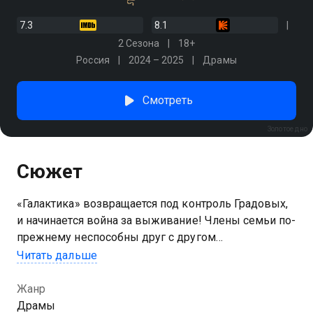
7.3
8.1
2 Сезона
18+
Россия
2024 – 2025
Драмы
Смотреть
Золотое дно
Сюжет
«Галактика» возвращается под контроль Градовых,
и начинается война за выживание! Члены семьи по-
прежнему неспособны друг с другом
договариваться, а теперь на игровой доске
Читать дальше
появляется новая влиятельная фигура —
региональный предприниматель Верещагин, у
Жанр
которого с Юрием давние счеты. Кризис нарастает,
Драмы