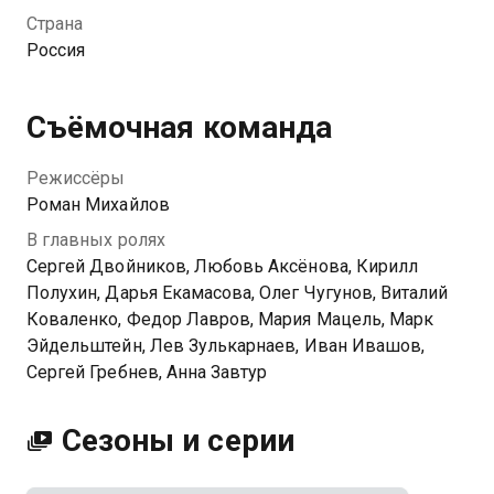
другим, так и не повзрослев, — это было недавно и
Страна
так давно. Они впервые сталкивались со смертью,
Россия
любовью и панической атакой. Опустошенные, как
брошенные заводы на изломе эпохи, и не
отличающие, не желающие отделить
Съёмочная команда
действительность от фантазии — сколько их
сгорело на этом отчаянном пути к солнцу?
Режиссёры
Приготовьтесь увидеть яркий звездный каст,
Роман Михайлов
прочувствовать зыбкие грани магического
В главных ролях
реализма и погрузиться в 90-е.
Сергей Двойников, Любовь Аксёнова, Кирилл
Полухин, Дарья Екамасова, Олег Чугунов, Виталий
Коваленко, Федор Лавров, Мария Мацель, Марк
Эйдельштейн, Лев Зулькарнаев, Иван Ивашов,
Сергей Гребнев, Анна Завтур
Сезоны и серии