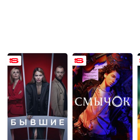
7.8
7.1
7.7
8.2