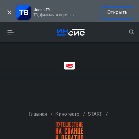
Инсис ТВ
Открыть
ТВ, фильмы и сериалы
Главная
/
Кинотеатр
/
START
/