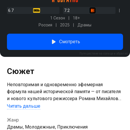
6.7
7.2
1 Сезон
18+
Россия
2025
Драмы
Смотреть
Путешествие на солнце и обратно
Сюжет
Неповторимая и одновременно эфемерная
формула нашей исторической памяти — от писателя
и нового культового режиссера Романа Михайлова.
Молодые, влюбленные, бесстрашные, потерянные.
Читать дальше
Они жили в твоем дворе, учились с тобой в одной
школе, ходили в секцию по боксу, дружили не с
Жанр
теми ребятами и постепенно исчезали один за
Драмы, Молодежные, Приключения