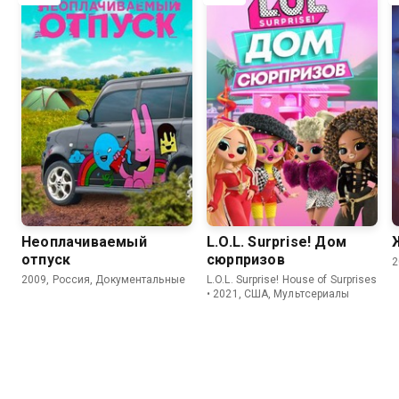
4.9
8.9
7.3
Неоплачиваемый
L.O.L. Surprise! Дом
отпуск
сюрпризов
2
2009, Россия, Документальные
L.O.L. Surprise! House of Surprises
• 2021, США, Мультсериалы