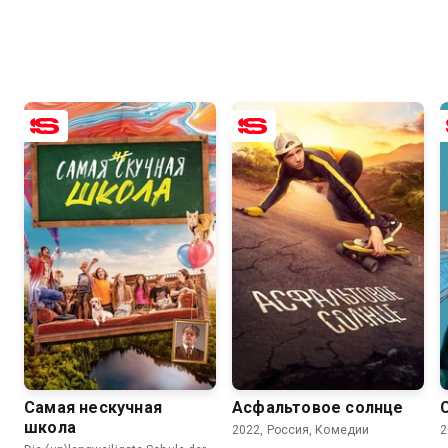
7.5
4.5
7.2
5.6
Самая нескучная
Асфальтовое солнце
школа
2022, Россия, Комедии
2