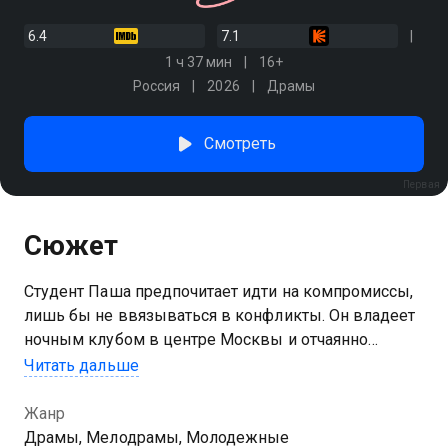
6.4
7.1
1 ч 37 мин
16+
Россия
2026
Драмы
Смотреть
Первая
Сюжет
Студент Паша предпочитает идти на компромиссы,
лишь бы не ввязываться в конфликты. Он владеет
ночным клубом в центре Москвы и отчаянно
пытается спасти заведение от долгов, ведь это
Читать дальше
единственное, что осталось ему от родителей. Парня
навязчиво поддерживает влюбленная в него
Жанр
подруга Леся. Но размораживает холодное сердце
Драмы, Мелодрамы, Молодежные