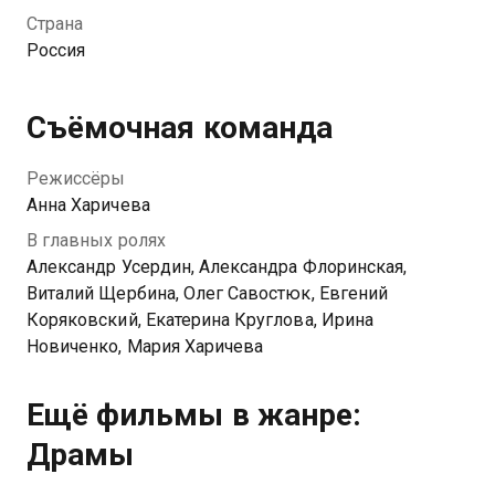
героя не она, а загадочная Алиса. Кокетливая,
Страна
фривольная и непостоянная девушка провоцирует
Россия
Пашу стать смелее, а где-то — и наглее. В этот раз
студент не готов уступать, даже когда узнаёт, что
Алиса встречается с человеком, которому парень
Съёмочная команда
намерен продать свой клуб.
Режиссёры
Анна Харичева
В главных ролях
Александр Усердин, Александра Флоринская,
Виталий Щербина, Олег Савостюк, Евгений
Коряковский, Екатерина Круглова, Ирина
Новиченко, Мария Харичева
Ещё фильмы в жанре:
Драмы