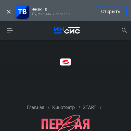
Инсис ТВ
Открыть
ТВ, фильмы и сериалы
Главная
/
Кинотеатр
/
START
/