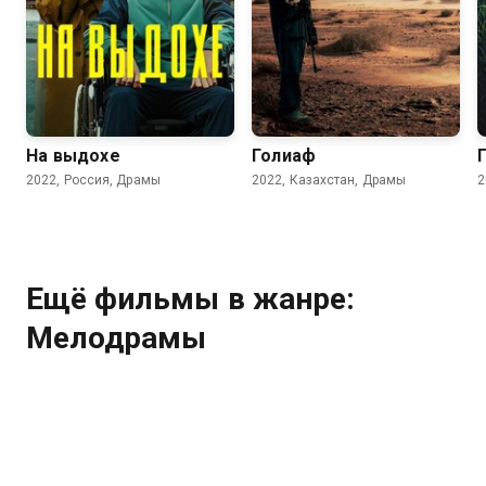
7.0
4.5
6.6
6.5
На выдохе
Голиаф
2022, Россия, Драмы
2022, Казахстан, Драмы
2
Ещё фильмы в жанре:
Мелодрамы