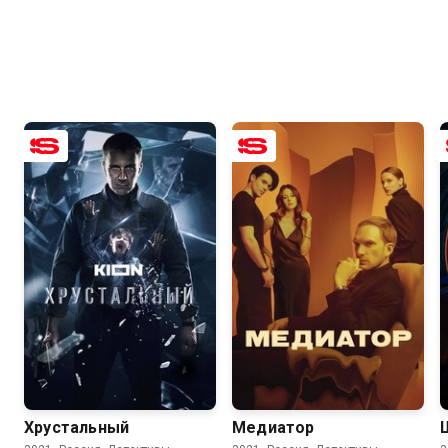
8.3
7.7
8.1
6.8
Хрустальный
Медиатор