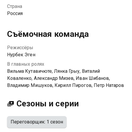
ограбления банка он оказывается в заложниках.
Страна
Происходящее напоминает Максимову страшный
Россия
день, когда жизнь мужчины навсегда изменилась.
Саша подозревает, что за преступлением стоит тот
же террорист, по чьей вине он потерял дочь, а
Съёмочная команда
значит, пора применить все свои навыки, чтобы его
поймать.
Режиссёры
Нурбек Эген
В главных ролях
Вильма Кутавичюте, Лянка Грыу, Виталий
Коваленко, Александр Мизев, Иван Шибанов,
Владимир Мишуков, Кирилл Пирогов, Петр Натаров
Сезоны и серии
Переговорщик: 1 сезон