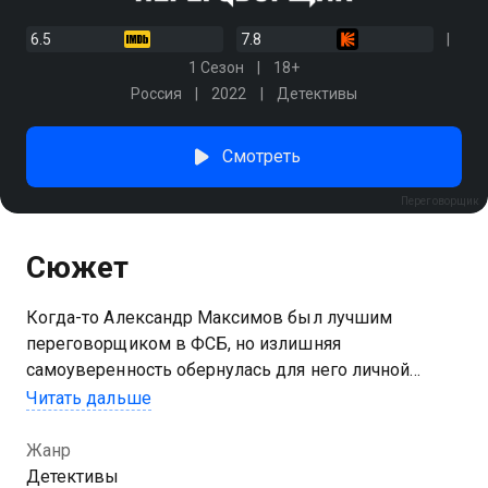
6.5
7.8
1 Сезон
18+
Россия
2022
Детективы
Смотреть
Переговорщик
Сюжет
Когда-то Александр Максимов был лучшим
переговорщиком в ФСБ, но излишняя
самоуверенность обернулась для него личной
трагедией, вынудившей оставить позади
Читать дальше
перспективную должность и уйти из семьи. Спустя
девять лет Саша работает в службе
Жанр
психологической помощи. Однажды во время
Детективы