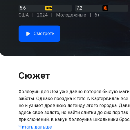
5.6
7.2
США
2024
Молодежные
6+
Смотреть
Сюжет
Хэллоуин для Леа уже давно потерял былую магию
заботы. Однако поездка к тете в Картервилль все
но и узнаёт древнюю легенду этого городка. Да
здесь свое золото, но найти слитки до сих пор та
приключений, в канун Хэллоуина школьники броса
клад находится под сильным заклятием и тот, кто
Читать дальше