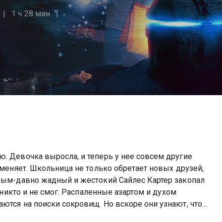
1 ч 28 мин
. Девочка выросла, и теперь у нее совсем другие
 меняет. Школьница не только обретает новых друзей,
вным-давно жадный и жестокий Сайлес Картер закопал
к никто и не смог. Распаленные азартом и духом
ются на поиски сокровищ. Но вскоре они узнают, что
 первый до него берется, может освободить