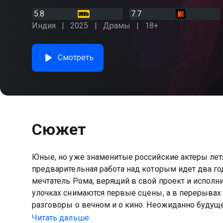
5.8
7.7
Индия
2025
Драмы
18+
Смотреть
Сюжет
Юные, но уже знаменитые российские актеры летя
предварительная работа над которым идет два го
мечтатель Рома, верящий в свой проект и исполн
улочках снимаются первые сцены, а в перерывах
разговоры о вечном и о кино. Неожиданно будуще
в прекрасную незнакомку и вместо съемок провод
Читать дальше