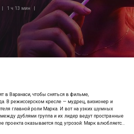
1 ч 13 мин
т в Варанаси, чтобы сняться в фильме,
да. В режиссерском кресле — мудрец, визионер и
ителя главной роли Марка. И вот на узких шумных
 между дублями группа и их лидер ведут пространные
е проекта оказывается под угрозой: Марк влюбляется
ит время с ней.