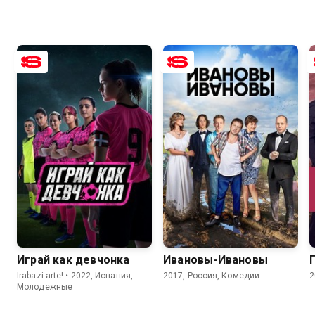
8.7
7.4
7.8
6.6
Играй как девчонка
Ивановы-Ивановы
Irabazi arte! • 2022, Испания,
2017, Россия, Комедии
2
Молодежные