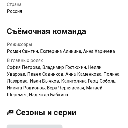
в порядок территорию и завлекают в гостиницу
Страна
новых клиентов — хотя с ними, конечно, будет
Россия
непросто! Но еще сложнее устоять перед
заманчивым предложением инвестора выкупить
семейный отель, в который Герасимовы вложили
Съёмочная команда
столько сил.
Режиссёры
Роман Самгин, Екатерина Аликина, Анна Харичева
В главных ролях
София Петрова, Владимир Гостюхин, Нелли
Уварова, Павел Савинков, Анна Каменкова, Полина
Лазарева, Иван Бычков, Капитолина Герц-Соболь,
Никита Родионов, Вера Чернявская, Матвей
Шеремет, Надежда Бабкина
Сезоны и серии