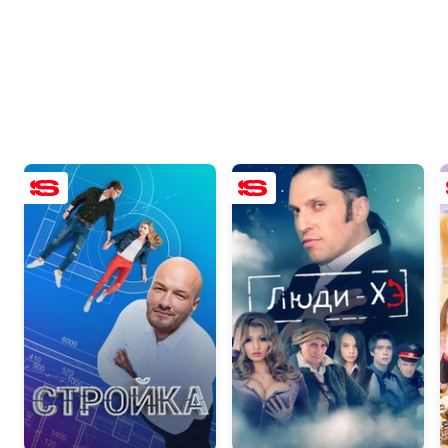
7.4
5.7
5.0
4.9