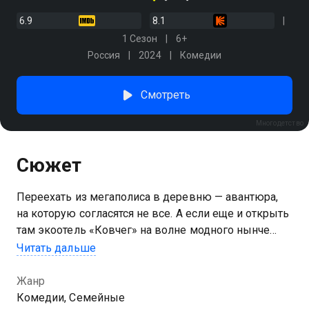
6.9
8.1
1 Сезон
6+
Россия
2024
Комедии
Смотреть
Многодетство
Сюжет
Переехать из мегаполиса в деревню — авантюра,
на которую согласятся не все. А если еще и открыть
там экоотель «Ковчег» на волне модного нынче
внутреннего туризма? Именно так поступает
Читать дальше
большая семья Герасимовых. В колоритном
Завражье архитектор Павел вместе с женой и
Жанр
детьми реставрируют заброшенные дома, приводят
Комедии, Семейные