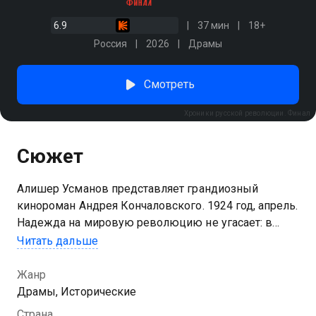
6.9
37 мин
18+
Россия
2026
Драмы
Смотреть
Хроники русской революции. Финал
Сюжет
Алишер Усманов представляет грандиозный
кинороман Андрея Кончаловского. 1924 год, апрель.
Надежда на мировую революцию не угасает: в
Европе продолжают расти социалистические
Читать дальше
настроения. Но в Италии к власти уже приходит
Муссолини и предлагает совершенно иную
Жанр
идеологию — фашизм. И пока его катастрофические
Драмы, Исторические
последствия неизвестны. В Советском Союзе не
Страна