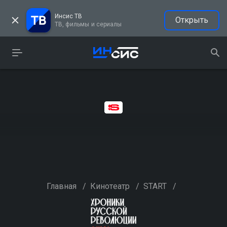
Инсис ТВ
Открыть
ТВ, фильмы и сериалы
Главная
/
Кинотеатр
/
START
/