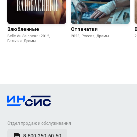
7.7
5.0
6.6
Влюбленные
Отпечатки
Belle du Seigneur • 2012,
2023, Россия, Драмы
2
Бельгия, Драмы
Отдел продаж и обслуживания
8-800-250-60-60