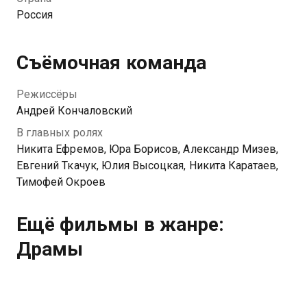
все готовы сохранять наследие Ленина, и так
Россия
зарождается новая буржуазия, а с ней — все тот же
разврат и жажда личного обогащения. Именно в это
пограничное время происходит случайная встреча
Съёмочная команда
Михаила Прохорова и Алексея Тихомирова, давних
соперников, когда-то влюбленных в одну женщину.
Режиссёры
Андрей Кончаловский
В главных ролях
Никита Ефремов, Юра Борисов, Александр Мизев,
Евгений Ткачук, Юлия Высоцкая, Никита Каратаев,
Тимофей Окроев
Ещё фильмы в жанре:
Драмы