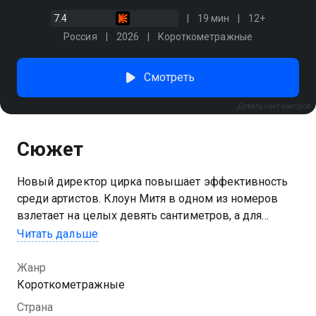
7.4
19 мин
12+
Россия
2026
Короткометражные
Смотреть
Девять сантиметров
Сюжет
Новый директор цирка повышает эффективность
среди артистов. Клоун Митя в одном из номеров
взлетает на целых девять сантиметров, а для
начальника это халтура. Выше надо! Или Митя
Читать дальше
придумает решение, или его выставят из цирка. А
может, за этим фокусом стоит нечто большее?
Жанр
Короткометражные
Страна