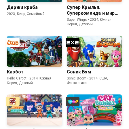
Держи краба
Супер Крылья.
Суперкоманда и мир
2023, Кипр, Семейный
Динозавров
Super Wings • 2024, Южная
Корея, Детский
Карбот
Соник Бум
Hello Carbot • 2014, Южная
Sonic Boom • 2014, США,
Корея, Детский
Фантастика