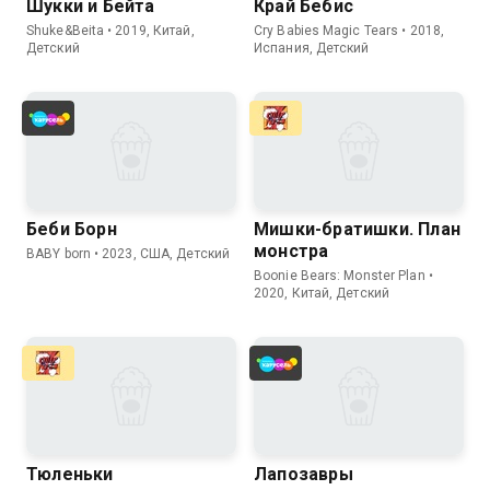
Шукки и Бейта
Край Бебис
Shuke&Beita • 2019, Китай,
Cry Babies Magic Tears • 2018,
Детский
Испания, Детский
Беби Борн
Мишки-братишки. План
монстра
BABY born • 2023, США, Детский
Boonie Bears: Monster Plan •
2020, Китай, Детский
Тюленьки
Лапозавры