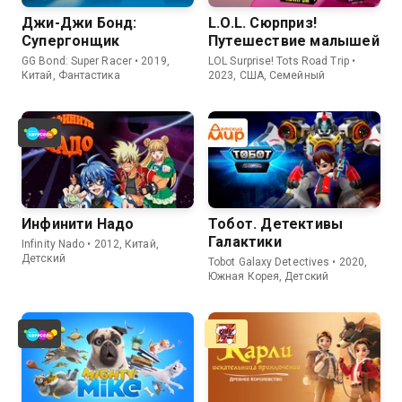
Джи-Джи Бонд:
L.O.L. Сюрприз!
Супергонщик
Путешествие малышей
GG Bond: Super Racer • 2019,
LOL Surprise! Tots Road Trip •
Китай, Фантастика
2023, США, Семейный
Инфинити Надо
Тобот. Детективы
Галактики
Infinity Nado • 2012, Китай,
Детский
Tobot Galaxy Detectives • 2020,
Южная Корея, Детский