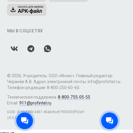
МЫ В СОЦСЕТЯХ
© 2026, Учредитель: ООО «Инсис». Главный редактор:
Черанёв А.В. Адрес электронной почты: info@profintel.ru;
Телефон редакции: 8-800-250-60-60.
Техническая поддержка:
8-800-755-05-55
Email:
911@profintel.ru
UUID: d16b348b-3461-46ab-8cef-f955050f92e9
v3.5.12
|
SSR