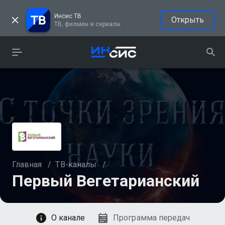
Инсис ТВ
Открыть
ТВ, фильмы и сериалы
Главная
/
ТВ-каналы
/
Первый Вегетарианский
Смотреть
О канале
Программа передач