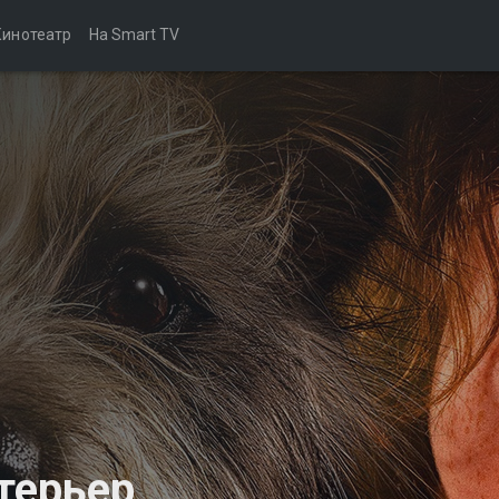
Кинотеатр
На Smart TV
терьер