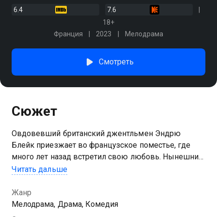
6.4
7.6
18+
Франция
2023
Мелодрама
Смотреть
Сюжет
Овдовевший британский джентльмен Эндрю
Блейк приезжает во французское поместье, где
много лет назад встретил свою любовь. Нынешние
обитатели опустевшего имения по ошибке
Читать дальше
принимают его за нового дворецкого, и Блейк
решает им подыграть
Жанр
Мелодрама, Драма, Комедия