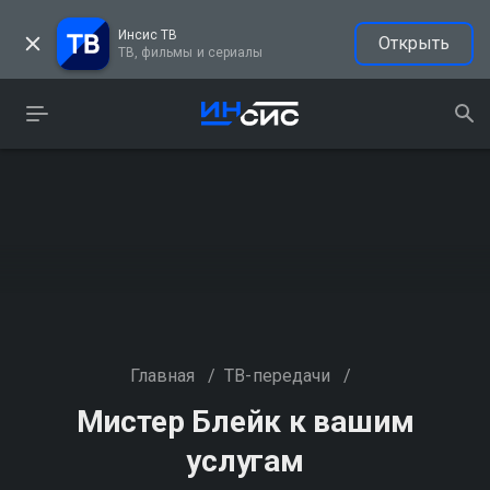
Инсис ТВ
Открыть
ТВ, фильмы и сериалы
Главная
/
ТВ-передачи
/
Мистер Блейк к вашим
услугам