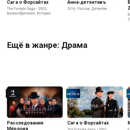
Сага о Форсайтах
Анна-детективъ
The Forsyte Saga • 2002,
2016, Россия, Детектив
Великобритания, История
B
2
Ещё в жанре: Драма
Расследования
Сага о Форсайтах
Мёрдока
The Forsyte Saga • 2002,
E