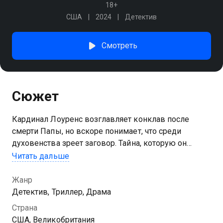
18+
США
2024
Детектив
Смотреть
Сюжет
Кардинал Лоуренс возглавляет конклав после
смерти Папы, но вскоре понимает, что среди
духовенства зреет заговор. Тайна, которую он
раскрывает, может изменить судьбу Церкви и
Читать дальше
поставить под угрозу весь процесс избрания
Жанр
Детектив, Триллер, Драма
Страна
США, Великобритания