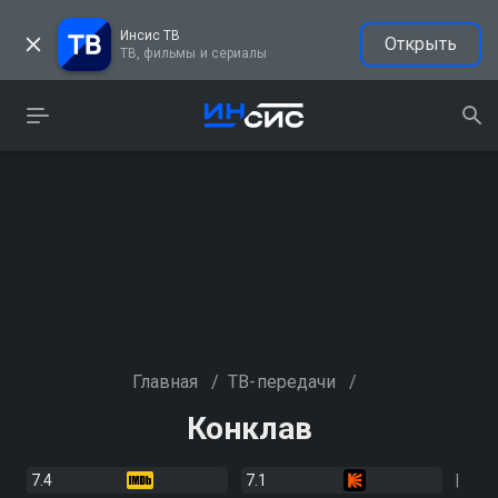
Инсис ТВ
Открыть
ТВ, фильмы и сериалы
Главная
/
ТВ-передачи
/
Конклав
7.4
7.1