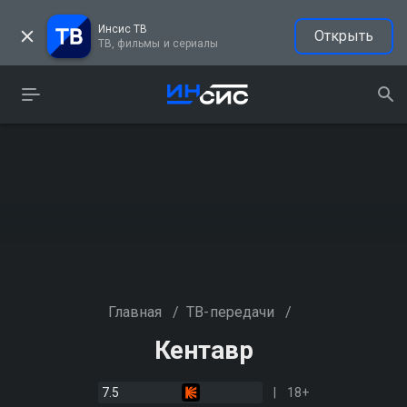
Инсис ТВ
Открыть
ТВ, фильмы и сериалы
Главная
/
ТВ-передачи
/
Кентавр
7.5
18+