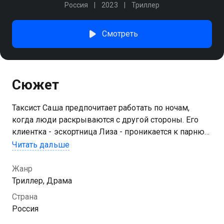
Россия
2023
Триллер
Смотреть
Сюжет
Таксист Саша предпочитает работать по ночам,
когда люди раскрываются с другой стороны. Его
клиентка - эскортница Лиза - проникается к парню
симпатией и просит покатать её по делам. Ночь
Читать дальше
только начинается, и, кажется, обоим есть, что
скрывать
Жанр
Триллер, Драма
Страна
Россия