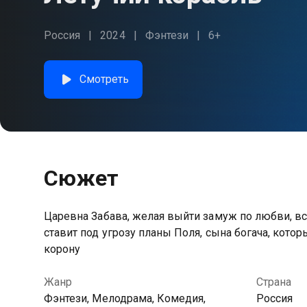
Россия
2024
Фэнтези
6+
Смотреть
Сюжет
Царевна Забава, желая выйти замуж по любви, вст
ставит под угрозу планы Поля, сына богача, кото
корону
Жанр
Страна
Фэнтези, Мелодрама, Комедия,
Россия