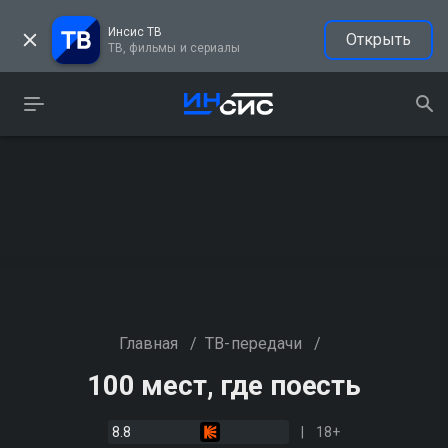
Инсис ТВ
Открыть
ТВ, фильмы и сериалы
Главная
/
ТВ-передачи
/
100 мест, где поесть
8.8
18+