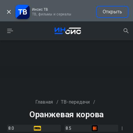
Инсис ТВ
Открыть
ТВ, фильмы и сериалы
Главная
/
ТВ-передачи
/
Оранжевая корова
8.0
8.5