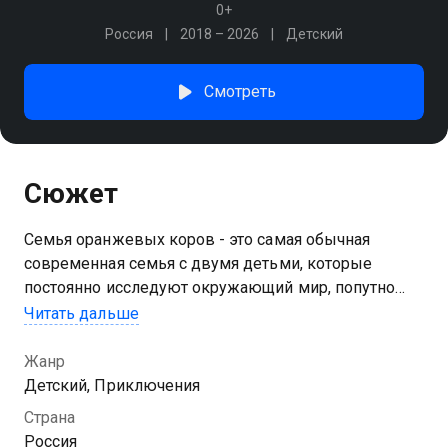
0+
Россия
2018 – 2026
Детский
Смотреть
Сюжет
Семья оранжевых коров - это самая обычная
современная семья с двумя детьми, которые
постоянно исследуют окружающий мир, попутно
попадая в разные ситуации, из которых им
Читать дальше
предстоит найти правильный выход
Жанр
Детский, Приключения
Страна
Россия