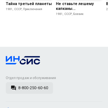
Тайна третьей планеты
Не ставьте лешему
капканы...
1981, СССР, Приключения
2
1981, СССР, Боевик
Отдел продаж и обслуживания
8-800-250-60-60